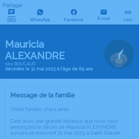
Partager
E-mail
SMS
WhatsApp
Facebook
Lien
Mauricia
ALEXANDRE
née BOUCAUD
décédée le 31 mai 2023 à l'âge de 89 ans
Message de la famille
Chère famille, chers amis,
C’est avec une grande tristesse que nous vous
annonçons le décès de Mauricia ALEXANDRE
survenu le mercredi 31 mai 2023 à Saint-Claude.