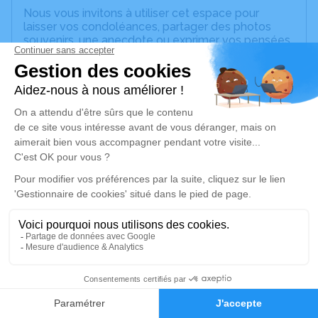
Nous vous invitons à utiliser cet espace pour
laisser vos condoléances, partager des photos
souvenirs, une anecdote ou exprimer vos pensées
à travers des poèmes ou des textes. Cet endroit
est un lieu d'expression dédié à honorer la
mémoire de Mauricia ALEXANDRE.
Un service de plantation d’arbre hommage est
disponible ici
.
Je rends hommage
Cérémonie religieuse
lundi 05 juin 2023 à 15h00
Église Catholique de Sainte-Anne
Place Schoelcher Sainte-Anne
97180 Sainte-Anne
1
Faire-part
Hommages
Je rends hommage