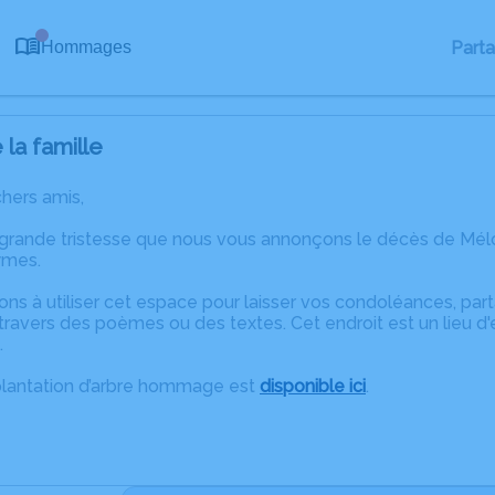
0
Part
Hommages
la famille
chers amis,
 grande tristesse que nous vous annonçons le décès de Mé
ymes.
ons à utiliser cet espace pour laisser vos condoléances, pa
travers des poèmes ou des textes. Cet endroit est un lieu 
.
plantation d’arbre hommage est
disponible ici
.