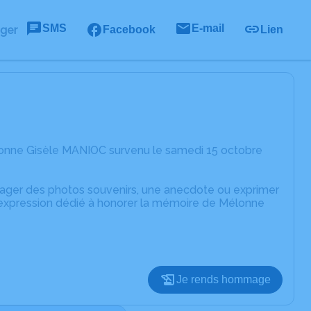
SMS
E-mail
ager
Facebook
Lien
lonne Gisèle MANIOC survenu le samedi 15 octobre
rtager des photos souvenirs, une anecdote ou exprimer
d'expression dédié à honorer la mémoire de Mélonne
Je rends hommage