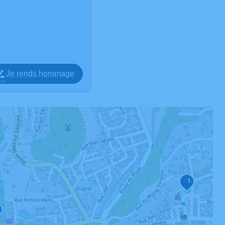
Je rends hommage
1