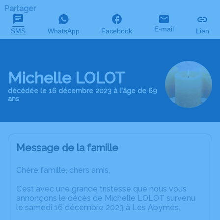
Partager
E-mail
SMS
WhatsApp
Facebook
Lien
Michelle LOLOT
décédée le 16 décembre 2023 à l'âge de 69
ans
Message de la famille
Chère famille, chers amis,
C’est avec une grande tristesse que nous vous
annonçons le décès de Michelle LOLOT survenu
le samedi 16 décembre 2023 à Les Abymes.