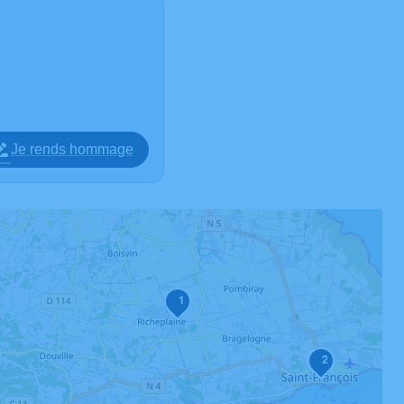
Je rends hommage
1
2