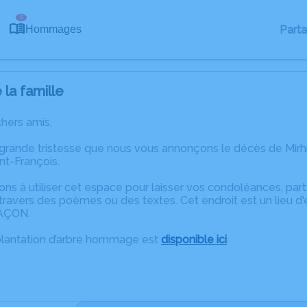
6
Part
Hommages
la famille
chers amis,
 grande tristesse que nous vous annonçons le décès de Mir
nt-François.
ons à utiliser cet espace pour laisser vos condoléances, pa
ravers des poèmes ou des textes. Cet endroit est un lieu d'
AÇON.
plantation d’arbre hommage est
disponible ici
.