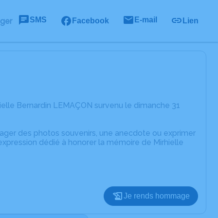
SMS
E-mail
ager
Facebook
Lien
hielle Bernardin LEMAÇON survenu le dimanche 31
rtager des photos souvenirs, une anecdote ou exprimer
expression dédié à honorer la mémoire de Mirhielle
Je rends hommage