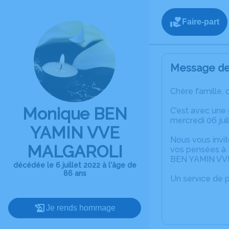
Faire-part
Message de 
Chère famille, 
Monique BEN
C’est avec une
mercredi 06 jui
YAMIN VVE
Nous vous invit
MALGAROLI
vos pensées à 
BEN YAMIN VV
décédée le 6 juillet 2022 à l'âge de
86 ans
Un service de 
Je rends hommage