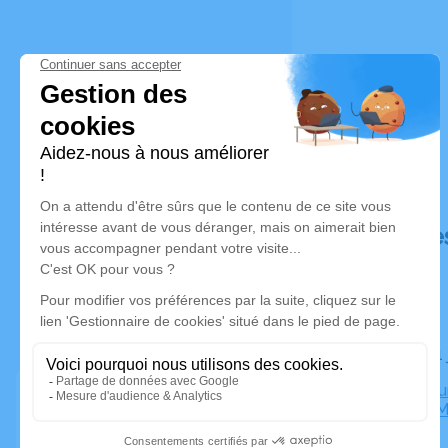
Déroulé de
Le lundi 1
Crématoriu
Blanchet M