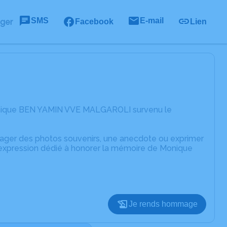
SMS
E-mail
ager
Facebook
Lien
Monique BEN YAMIN VVE MALGAROLI survenu le
rtager des photos souvenirs, une anecdote ou exprimer
d'expression dédié à honorer la mémoire de Monique
Je rends hommage