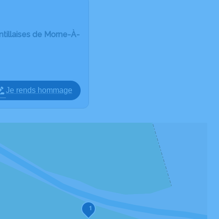
illaises de Morne-À-
Je rends hommage
1