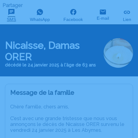
Partager
E-mail
SMS
WhatsApp
Facebook
Lien
Nicaisse, Damas
ORER
décédé le 24 janvier 2025 à l'âge de 63 ans
Message de la famille
Chère famille, chers amis,
C’est avec une grande tristesse que nous vous
annonçons le décès de Nicaisse ORER survenu le
vendredi 24 janvier 2025 à Les Abymes.