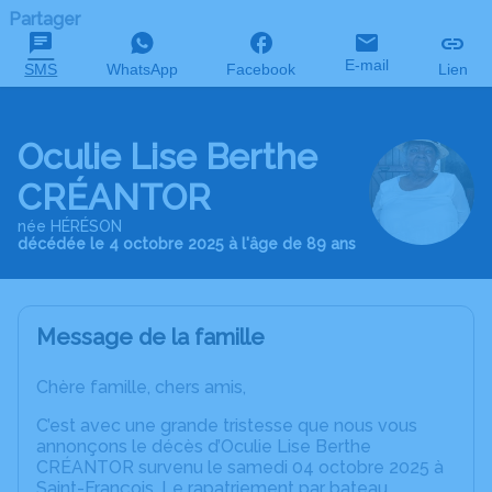
Partager
E-mail
SMS
WhatsApp
Facebook
Lien
Oculie Lise Berthe
CRÉANTOR
née HÉRÉSON
décédée le 4 octobre 2025 à l'âge de 89 ans
Message de la famille
Chère famille, chers amis,
C’est avec une grande tristesse que nous vous
annonçons le décès d’Oculie Lise Berthe
CRÉANTOR survenu le samedi 04 octobre 2025 à
Saint-François. Le rapatriement par bateau