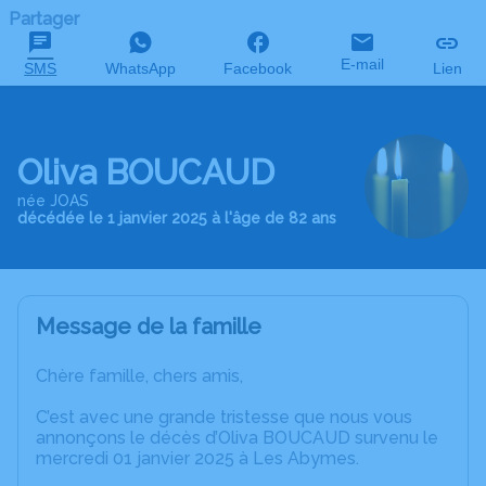
Partager
E-mail
SMS
WhatsApp
Facebook
Lien
Oliva BOUCAUD
née JOAS
décédée le 1 janvier 2025 à l'âge de 82 ans
Message de la famille
Chère famille, chers amis,
C’est avec une grande tristesse que nous vous
annonçons le décès d’Oliva BOUCAUD survenu le
mercredi 01 janvier 2025 à Les Abymes.