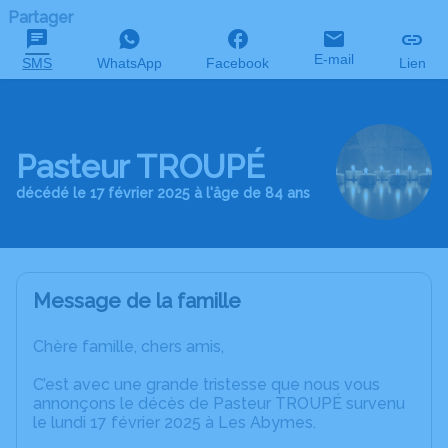
Partager
E-mail
SMS
WhatsApp
Facebook
Lien
Pasteur TROUPÉ
décédé le 17 février 2025 à l'âge de 84 ans
Message de la famille
Chère famille, chers amis,
C’est avec une grande tristesse que nous vous
annonçons le décès de Pasteur TROUPÉ survenu
le lundi 17 février 2025 à Les Abymes.