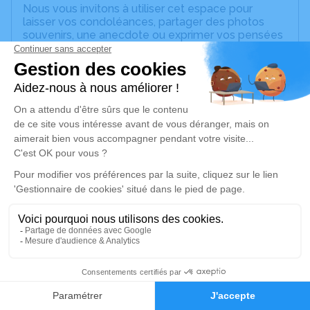
Nous vous invitons à utiliser cet espace pour
laisser vos condoléances, partager des photos
souvenirs, une anecdote ou exprimer vos pensées
à travers des poèmes ou des textes. Cet endroit
est un lieu d'expression dédié à honorer la
mémoire de Patrick BASSIGNANA.
Un service de plantation d’arbre hommage est
disponible ici
.
Je rends hommage
Crémation
mardi 14 juin 2022 à 09h30
Crématorium des Pompes Funèbres
Antillaises de Morne-À-l'Eau
Blanchet Morne-à-l'Eau
13
97111 Morne-À-l'Eau
Faire-part
Hommages
Je rends hommage