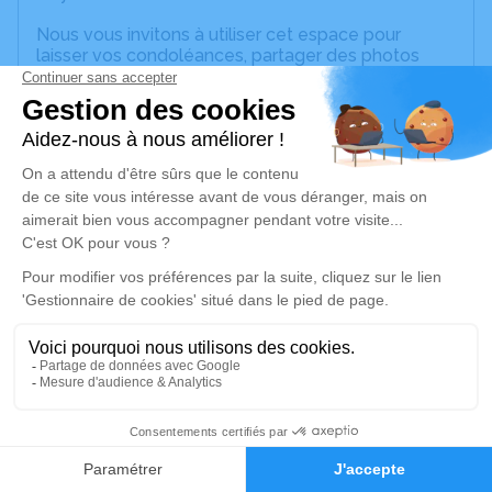
Nous vous invitons à utiliser cet espace pour
laisser vos condoléances, partager des photos
souvenirs, une anecdote ou exprimer vos pensées
à travers des poèmes ou des textes. Cet endroit
est un lieu d'expression dédié à honorer la
mémoire de Philippe PERCHER.
Un service de plantation d’arbre hommage est
disponible ici
.
Je rends hommage
Cérémonie civile
vendredi 15 décembre 2023 à 08h15
Adresse du Pouvoir de Sainte-Anne
Gentilly
33
97180 Sainte-Anne
Faire-part
Hommages
Je rends hommage