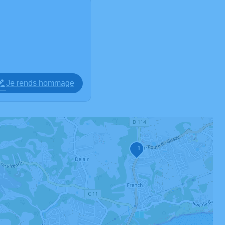
Je rends hommage
1