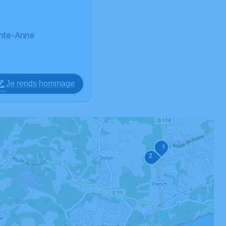
inte-Anne
Je rends hommage
1
2