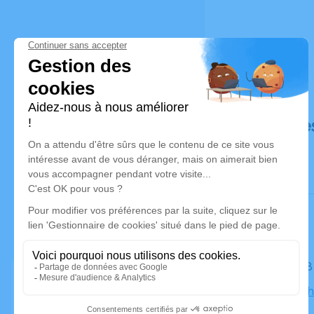
Déroulé de
Le lundi 2
Église Cat
Anne