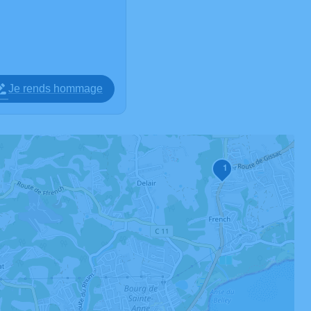
Je rends hommage
1