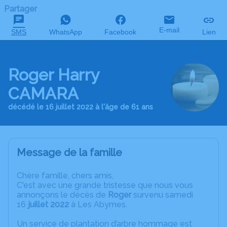
Partager
E-mail
SMS
WhatsApp
Facebook
Lien
Roger Harry
CAMARA
décédé le 16 juillet 2022 à l'âge de 61 ans
Message de la famille
C
hère famille, chers amis,
C'est avec une grande tristesse que nous vous
annonçons le décès de
Roger
survenu samedi
16
juillet 2022
à Les Abymes.
Un service de plantation d’arbre hommage est