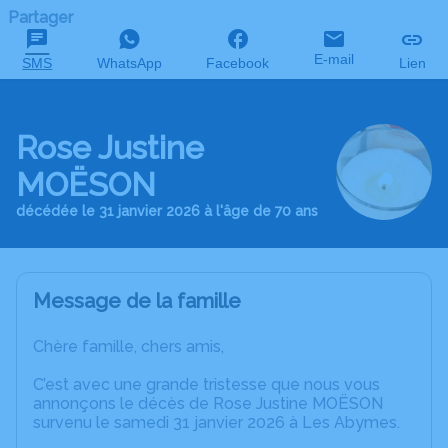
Partager
E-mail
SMS
WhatsApp
Facebook
Lien
Rose Justine
MOËSON
décédée le 31 janvier 2026 à l'âge de 70 ans
Message de la famille
Chère famille, chers amis,
C’est avec une grande tristesse que nous vous
annonçons le décès de Rose Justine MOËSON
survenu le samedi 31 janvier 2026 à Les Abymes.