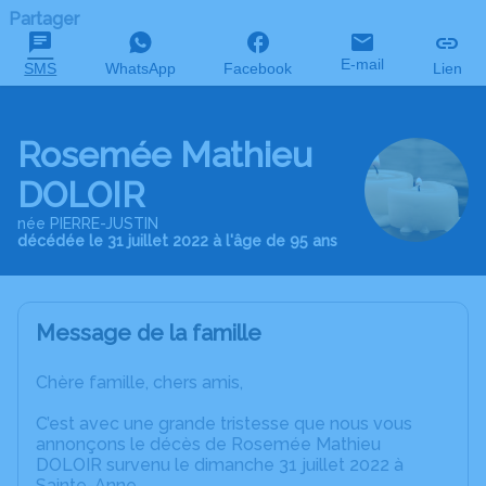
Partager
E-mail
SMS
WhatsApp
Facebook
Lien
Rosemée Mathieu
DOLOIR
née PIERRE-JUSTIN
décédée le 31 juillet 2022 à l'âge de 95 ans
Message de la famille
Chère famille, chers amis,
C’est avec une grande tristesse que nous vous
annonçons le décès de Rosemée Mathieu
DOLOIR survenu le dimanche 31 juillet 2022 à
Sainte-Anne.