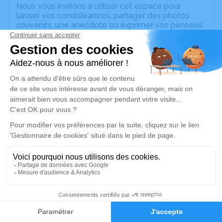
Nous vous invitons à utiliser cet espace pour
laisser vos condoléances, partager des photos
souvenirs, une anecdote ou exprimer vos pensées
à travers des poèmes ou des textes. Cet endroit
est un lieu d'expression dédié à honorer la
mémoire de Samia KANCEL.
Un service de plantation d’arbre hommage est
disponible ici
.
Je rends hommage
Crémation
mardi 05 juillet 2022 à 14h00
Crématorium des Pompes Funèbres
Antillaises de Morne-À-l'Eau
Blanchet Morne-à-l'Eau
1
97111 Morne-À-l'Eau
Faire-part
Hommages
Je rends hommage