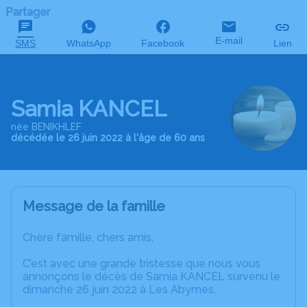
Partager
E-mail
SMS
WhatsApp
Facebook
Lien
Samia KANCEL
née BENIKHLEF
décédée le 26 juin 2022 à l'âge de 60 ans
Message de la famille
Chère famille, chers amis,
C’est avec une grande tristesse que nous vous
annonçons le décès de Samia KANCEL survenu le
dimanche 26 juin 2022 à Les Abymes.