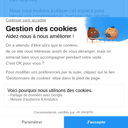
Nous vous invitons à utiliser cet espace pour
laisser vos condoléances, partager des photos
souvenirs, une anecdote ou exprimer vos pensées
à travers des poèmes ou des textes. Cet endroit
est un lieu d'expression dédié à honorer la
mémoire de Simon Judes TURAM-ULIEN.
Un service de plantation d’arbre hommage est
disponible ici
.
Je rends hommage
Cérémonie religieuse
jeudi 15 septembre 2022 à 15h00
Église Catholique de Sainte-Anne
Place Schoelcher Sainte-Anne
4
97180 Sainte-Anne
Faire-part
Hommages