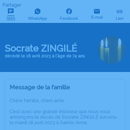
Partager
E-mail
SMS
WhatsApp
Facebook
Lien
Socrate ZINGILÉ
décédé le 18 avril 2023 à l'âge de 74 ans
Message de la famille
Chère famille, chers amis,
C’est avec une grande tristesse que nous vous
annonçons le décès de Socrate ZINGILÉ survenu
le mardi 18 avril 2023 à Sainte-Anne.