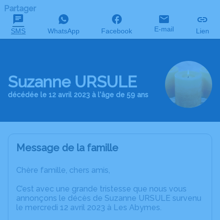
Partager
E-mail
SMS
WhatsApp
Facebook
Lien
Suzanne URSULE
décédée le 12 avril 2023 à l'âge de 59 ans
Message de la famille
Chère famille, chers amis,
C’est avec une grande tristesse que nous vous
annonçons le décès de Suzanne URSULE survenu
le mercredi 12 avril 2023 à Les Abymes.