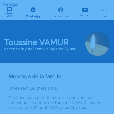
Partager
E-mail
SMS
WhatsApp
Facebook
Lien
Toussine VAMUR
décédée le 7 août 2022 à l'âge de 85 ans
Message de la famille
Chère famille, chers amis,
C’est avec une grande tristesse que nous vous
annonçons le décès de Toussine VAMUR survenu
le dimanche 07 août 2022 à Les Abymes.