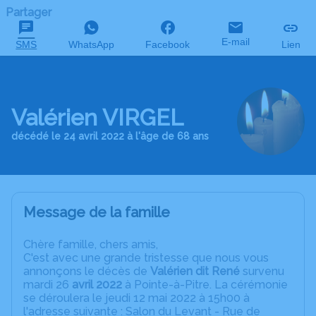
Partager
E-mail
SMS
WhatsApp
Facebook
Lien
Valérien VIRGEL
décédé le 24 avril 2022 à l'âge de 68 ans
Message de la famille
C
hère famille, chers amis,
C'est avec une grande tristesse que nous vous
annonçons le décès de
Valérien dit René
survenu
mardi 26
avril 2022
à Pointe-à-Pitre. La cérémonie
se déroulera le jeudi 12 mai 2022 à 15h00 à
l'adresse suivante : Salon du Levant - Rue de