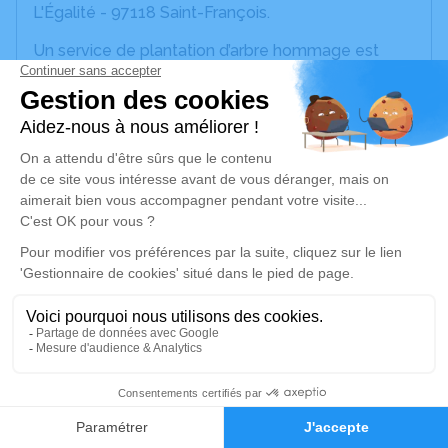
L'Égalité - 97118 Saint-François.
Un service de plantation d’arbre hommage est
disponible ici
.
Je rends hommage
Cérémonie civile
jeudi 12 mai 2022 à 15h00
Salon du Levant de Saint-François
Rue de L'Égalité
97118 Saint-François
Je rends hommage
Déroulé des obsèques
23
Faire-part
Hommages
Cérémonie civile