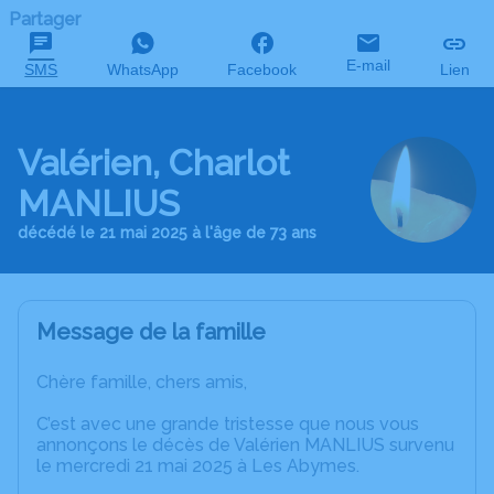
Partager
E-mail
SMS
WhatsApp
Facebook
Lien
Valérien, Charlot
MANLIUS
décédé le 21 mai 2025 à l'âge de 73 ans
Message de la famille
Chère famille, chers amis,
C’est avec une grande tristesse que nous vous
annonçons le décès de Valérien MANLIUS survenu
le mercredi 21 mai 2025 à Les Abymes.