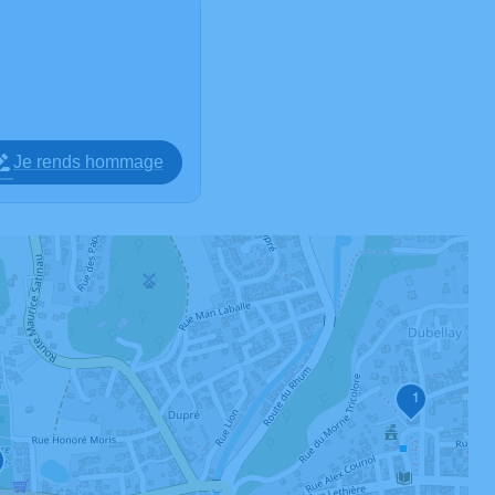
Je rends hommage
1