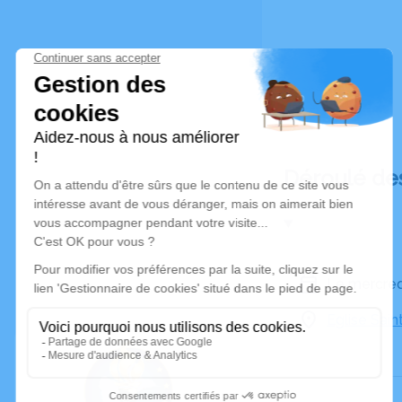
Déroulé de
Le mercred
Eglise Sai