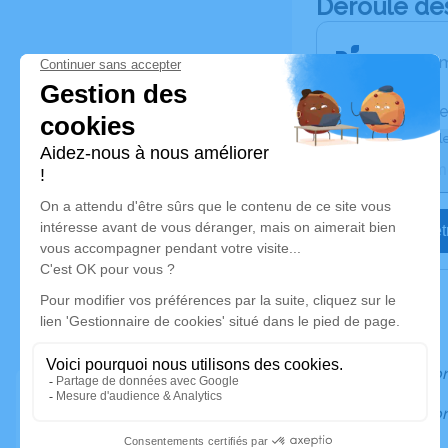
Déroulé de
Les inform
Activez une ale
Recevoir une ale
Je veux êtr
Informatio
Information