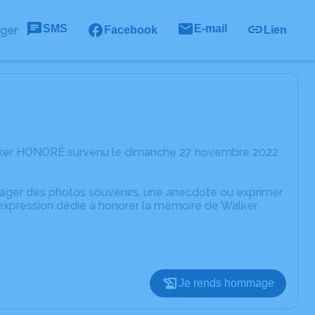
SMS
E-mail
ager
Facebook
Lien
alker HONORÉ survenu le dimanche 27 novembre 2022
rtager des photos souvenirs, une anecdote ou exprimer
'expression dédié à honorer la mémoire de Walker
Je rends hommage