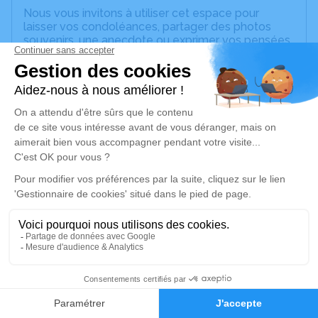
Nous vous invitons à utiliser cet espace pour
laisser vos condoléances, partager des photos
souvenirs, une anecdote ou exprimer vos pensées
à travers des poèmes ou des textes. Cet endroit
est un lieu d'expression dédié à honorer la
mémoire de Zénaïde Isnard SOLVET.
Un service de plantation d’arbre hommage est
disponible ici
.
Je rends hommage
Cérémonie religieuse
jeudi 04 août 2022 à 15h00
Église Catholique de Sainte-Anne
Place Schoelcher Sainte-Anne
97180 Sainte-Anne
1
Faire-part
Hommages
Je rends hommage