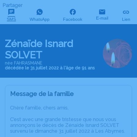
Partager
E-mail
SMS
WhatsApp
Facebook
Lien
Zénaïde Isnard
SOLVET
née FAHRASMANE
décédée le 31 juillet 2022 à l'âge de 91 ans
Message de la famille
Chère famille, chers amis,
C’est avec une grande tristesse que nous vous
annonçons le décès de Zénaïde Isnard SOLVET
survenu le dimanche 31 juillet 2022 à Les Abymes.