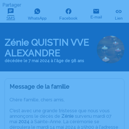
Partager
E-mail
SMS
WhatsApp
Facebook
Lien
Zénie QUISTIN VVE
ALEXANDRE
décédée le 7 mai 2024 à l'âge de 98 ans
Message de la famille
Chère famille, chers amis,
C'est avec une grande tristesse que nous vous
annonçons le décès de
Zénie
survenu mardi 07
mai
2024
à Sainte-Anne. La cérémonie se
déroulera le mardi 14 mai 2024 à 15h00 à l'adresse