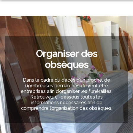
Aller
ORGANISER DES OBSÈQUES
au
contenu
PRÉVOIR SES OBSÈQUES
SERVICES AUX FAMILLES
NOTRE AGENCE
NOTRE CHAMBRE FUNÉRAIRE
ESPACES HOMMAGES
Organiser des
obsèques
Dans le cadre du décès d’un proche, de
nombreuses démarches doivent être
entreprises afin d’organiser les funérailles.
Retrouvez ci-dessous toutes les
informations nécessaires afin de
comprendre l’organisation des obsèques.