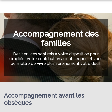
ORGANISER DES OBSÈQUES
PRÉVOIR SES OBSÈQUES
SERVICES AUX FAMILLES
NOTRE AGENCE
Accompagnement des
NOTRE CHAMBRE FUNÉRAIRE
ESPACES HOMMAGES
familles
Des services sont mis à votre disposition pour
simplifier votre contribution aux obsèques et vous
permettre de vivre plus sereinement votre deuil.
Accompagnement avant les
obsèques